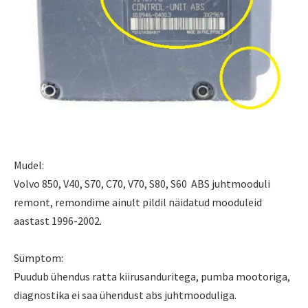
Mudel:
Volvo 850, V40, S70, C70, V70, S80
, S60
ABS
juhtmooduli
remont, remondime ainult pildil näidatud mooduleid
aastast
1996-2002.
Sümptom:
Puudub ühendus ratta kiirusanduritega, pumba mootoriga,
diagnostika ei saa ühendust abs juhtmooduliga.