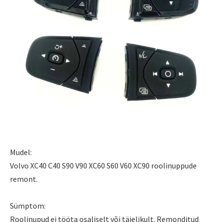
Mudel:
Volvo XC40 C40 S90 V90 XC60 S60 V60 XC90 roolinuppude
remont.
Sümptom:
Roolinupud ei tööta osaliselt või täielikult. Remonditud