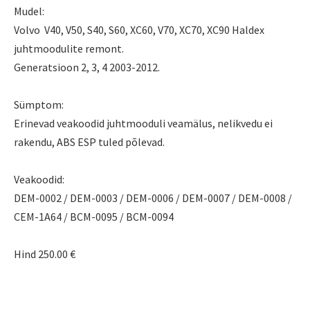
Mudel:
Volvo V40, V50, S40, S60, XC60, V70, XC70, XC90 Haldex
juhtmoodulite remont.
Generatsioon 2, 3, 4 2003-2012.
Sümptom:
Erinevad veakoodid juhtmooduli veamälus, nelikvedu ei
rakendu, ABS ESP tuled põlevad.
Veakoodid:
DEM-0002
/
DEM-0003
/
DEM-0006
/
DEM-0007
/
DEM-0008
/
CEM-1A64
/
BCM-0095
/
BCM-0094
Hind 250.00 €