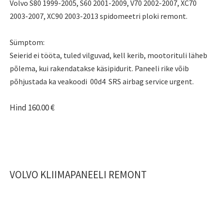
Volvo
S80 1999-2005, S60 2001-2009, V70 2002-2007, XC70
2003-2007, XC90 2003-2013 spidomeetri ploki remont.
Sümptom:
Seierid ei tööta, tuled vilguvad, kell kerib, mootorituli läheb
põlema, kui rakendatakse käsipidurit. Paneeli rike võib
põhjustada ka veakoodi 00d4 SRS airbag service urgent.
Hind 160.00 €
VOLVO KLIIMAPANEELI REMONT