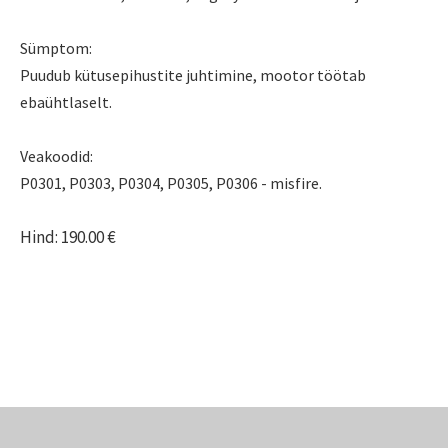
Sümptom:
Puudub kütusepihustite juhtimine, mootor töötab
ebaühtlaselt.
Veakoodid:
P0301, P0303, P0304, P0305, P0306 - misfire.
Hind: 190.00 €