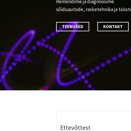
Remondime ja diagnoosime
sõiduautode, rasketehnika ja töö
TEENUSED
KONTAKT
Ettevõttest