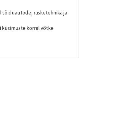
d sõiduautode, rasketehnika ja
i küsimuste korral võtke