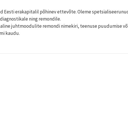
d Eesti erakapitalil põhinev ettevõte. Oleme spetsialiseerunu
iagnostikale ning remondile.
saline juhtmoodulite remondi nimekiri, teenuse puudumise võ
rmi kaudu.